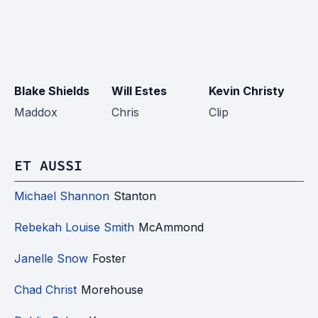
Blake Shields
Will Estes
Kevin Christy
M
Maddox
Chris
Clip
A
ET AUSSI
Michael Shannon
Stanton
Rebekah Louise Smith
McAmmond
Janelle Snow
Foster
Chad Christ
Morehouse