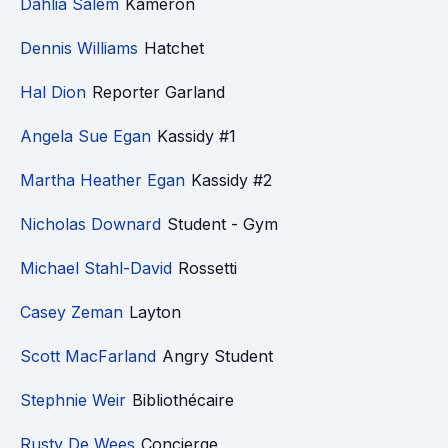
Dahlia Salem
Kameron
Dennis Williams
Hatchet
Hal Dion
Reporter Garland
Angela Sue Egan
Kassidy #1
Martha Heather Egan
Kassidy #2
Nicholas Downard
Student - Gym
Michael Stahl-David
Rossetti
Casey Zeman
Layton
Scott MacFarland
Angry Student
Stephnie Weir
Bibliothécaire
Rusty De Wees
Concierge