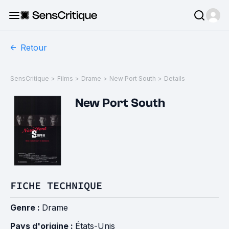
Retour
SensCritique
>
Films
>
Drame
>
New Port South
>
Details
New Port South
FICHE TECHNIQUE
Genre :
Drame
Pays d'origine :
États-Unis