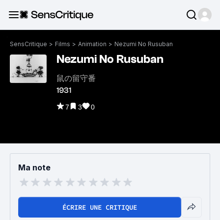
SensCritique
>
Films
>
Animation
>
Nezumi No Rusuban
Nezumi No Rusuban
鼠の留守番
1931
7
3
0
Ma note
ÉCRIRE UNE CRITIQUE