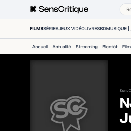
FILMS
SÉRIES
JEUX VIDÉO
LIVRES
BD
MUSIQUE
Accueil
Actualité
Streaming
Bientôt
Fil
SensCr
N
J