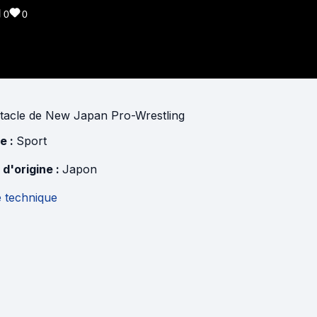
0
0
tacle
de
New Japan Pro-Wrestling
e :
Sport
 d'origine :
Japon
e technique