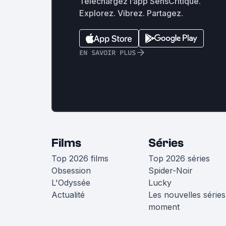
Téléchargez l’app SensCritique.
Explorez. Vibrez. Partagez.
EN SAVOIR PLUS
Films
Séries
Top 2026 films
Top 2026 séries
Obsession
Spider-Noir
L'Odyssée
Lucky
Actualité
Les nouvelles séries
moment