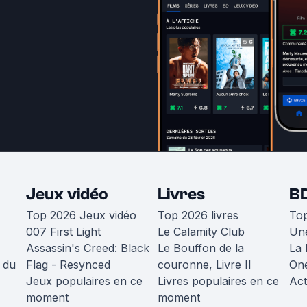
Jeux vidéo
Livres
B
Top 2026 Jeux vidéo
Top 2026 livres
To
007 First Light
Le Calamity Club
Une
Assassin's Creed: Black
Le Bouffon de la
La 
 du
Flag - Resynced
couronne, Livre II
One
Jeux populaires en ce
Livres populaires en ce
Act
moment
moment