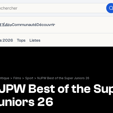
L'Édito
Communauté
Découvrir
ms 2026
Tops
Listes
itique
>
Films
>
Sport
>
NJPW Best of the Super Juniors 26
JPW Best of the Su
uniors 26