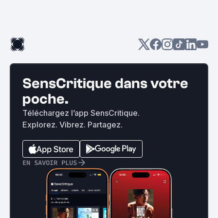
SensCritique dans votre
poche.
Téléchargez l’app SensCritique.
Explorez. Vibrez. Partagez.
EN SAVOIR PLUS