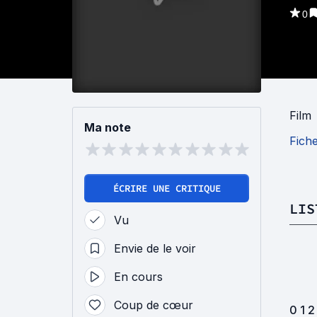
0
Film
Ma note
Fich
ÉCRIRE UNE CRITIQUE
LIS
Vu
Envie de le voir
En cours
Coup de cœur
0 1 2