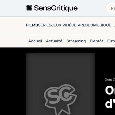
FILMS
SÉRIES
JEUX VIDÉO
LIVRES
BD
MUSIQUE
Accueil
Actualité
Streaming
Bientôt
Fil
SensCr
O
d