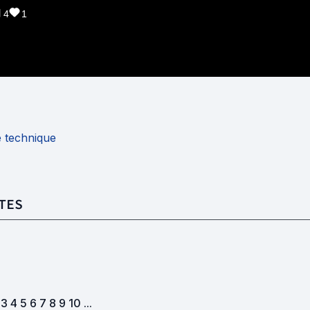
4
1
e technique
TES
 3 4 5 6 7 8 9 10 ...