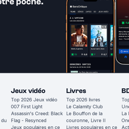
otre poche.
Jeux vidéo
Livres
B
Top 2026 Jeux vidéo
Top 2026 livres
To
007 First Light
Le Calamity Club
Une
Assassin's Creed: Black
Le Bouffon de la
La 
 du
Flag - Resynced
couronne, Livre II
One
Jeux populaires en ce
Livres populaires en ce
Act