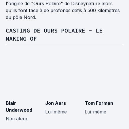
l'origine de "Ours Polaire" de Disneynature alors
qu'ils font face à de profonds défis à 500 kilomètres
du pôle Nord.
CASTING DE OURS POLAIRE - LE
MAKING OF
Blair
Jon Aars
Tom Forman
B
Underwood
K
Lui-même
Lui-même
Narrateur
L