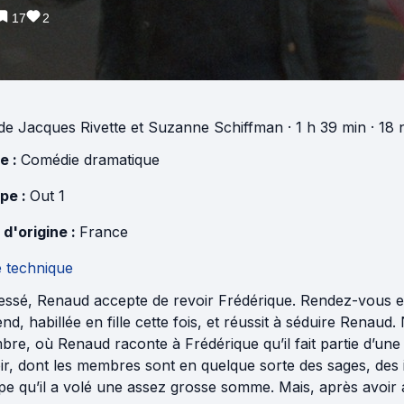
17
2
de
Jacques Rivette
et
Suzanne Schiffman
· 1 h 39 min
· 18 
e :
Comédie dramatique
pe :
Out 1
 d'origine :
France
e technique
ressé, Renaud accepte de revoir Frédérique. Rendez-vous es
end, habillée en fille cette fois, et réussit à séduire Rena
bre, où Renaud raconte à Frédérique qu’il fait partie d’u
r, dont les membres sont en quelque sorte des sages, des i
e qu’il a volé une assez grosse somme. Mais, après avoir a