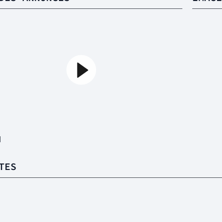
1
TES