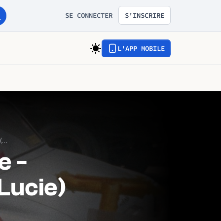
SE CONNECTER
S'INSCRIRE
L'APP MOBILE
Out 1 : Noli me tangere - Épisode 7 (D’Émilie à Lucie)
e -
 Lucie)