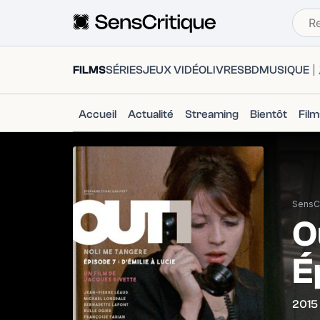
FILMS
SÉRIES
JEUX VIDÉO
LIVRES
BD
MUSIQUE
Accueil
Actualité
Streaming
Bientôt
Fil
SensCr
O
É
2015