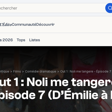
L'Édito
Communauté
Découvrir
ms 2026
Tops
Listes
itique
>
Films
>
Comédie dramatique
>
ut 1 : Noli me tanger
pisode 7 (D’Émilie à