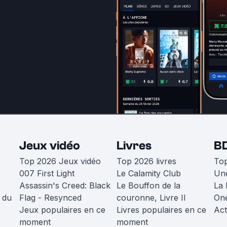
Jeux vidéo
Livres
B
Top 2026 Jeux vidéo
Top 2026 livres
To
007 First Light
Le Calamity Club
Une
Assassin's Creed: Black
Le Bouffon de la
La 
 du
Flag - Resynced
couronne, Livre II
One
Jeux populaires en ce
Livres populaires en ce
Act
moment
moment