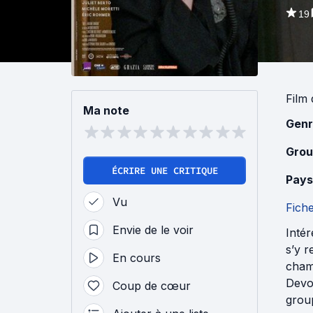
19
Film
Ma note
Genr
Grou
ÉCRIRE UNE CRITIQUE
Pays
Vu
Fich
Envie de le voir
Inté
s’y r
En cours
cham
Devoi
Coup de cœur
group