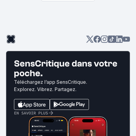
SensCritique dans votre
poche.
Téléchargez l’app SensCritique.
Explorez. Vibrez. Partagez.
EN SAVOIR PLUS