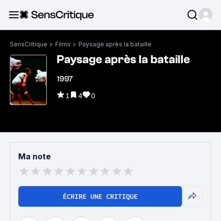
SensCritique
>
Films
>
Paysage après la bataille
Paysage après la bataille
1997
1
4
0
Ma note
ÉCRIRE UNE CRITIQUE