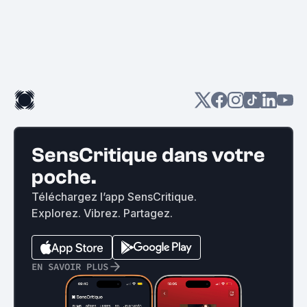
SensCritique dans votre
poche.
Téléchargez l’app SensCritique.
Explorez. Vibrez. Partagez.
EN SAVOIR PLUS