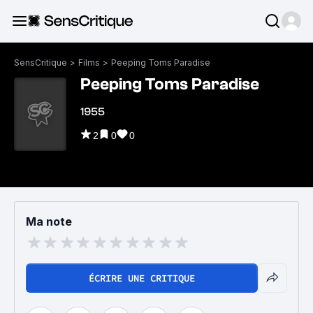
SensCritique
>
Films
>
Peeping Toms Paradise
Peeping Toms Paradise
1955
2
0
0
Ma note
ÉCRIRE UNE CRITIQUE