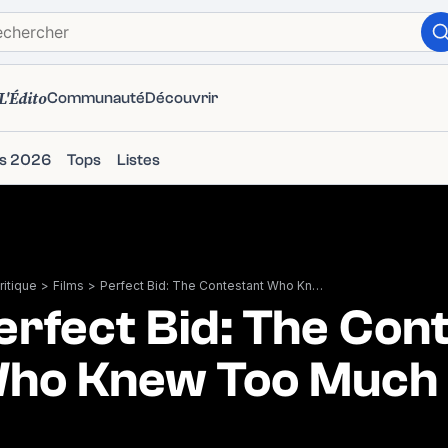
L'Édito
Communauté
Découvrir
ms 2026
Tops
Listes
itique
>
Films
>
Perfect Bid: The Contestant Who Knew Too Much
erfect Bid: The Con
ho Knew Too Much