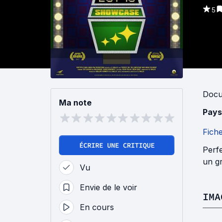
5
Docu
Ma note
Pays
Fich
ÉCRIRE UNE CRITIQUE
Perfe
un gr
Vu
Envie de le voir
IMA
En cours