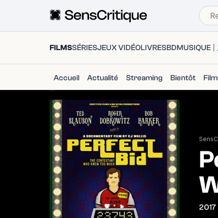
FILMS
SÉRIES
JEUX VIDÉO
LIVRES
BD
MUSIQUE
Accueil
Actualité
Streaming
Bientôt
Fil
SensCr
P
W
2017