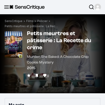
SensCritique
>
Films
>
Policier
>
Petits meurtres et pâtisserie : La Recette du crime
Petits meurtres et
pâtisserie : La Recette du
crime
Murder, She Baked: A Chocolate Chip
Cookie Mystery
2015
10
10
0
Ma note