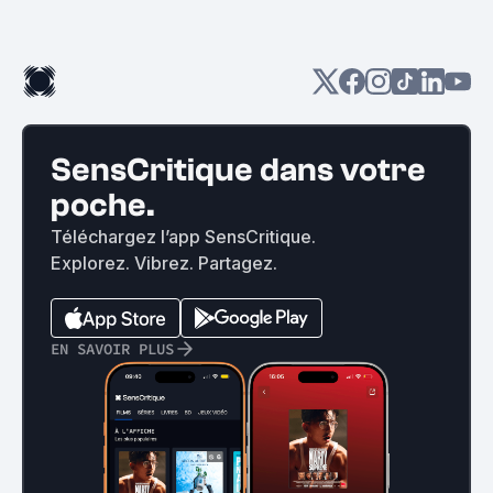
SensCritique dans votre
poche.
Téléchargez l’app SensCritique.
Explorez. Vibrez. Partagez.
EN SAVOIR PLUS