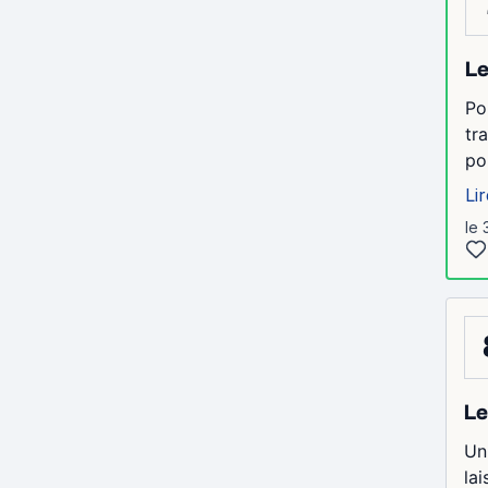
Le
Po
tr
po
Lir
le 
Le
Un 
la