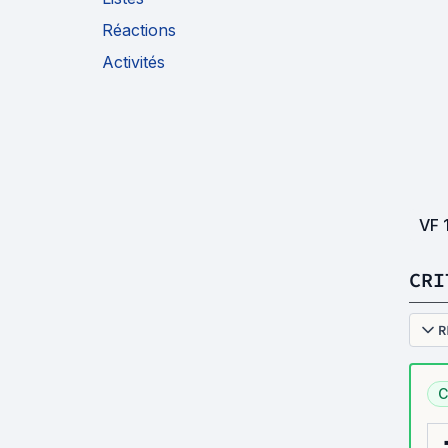
Réactions
Activités
VF
CRI
R
C