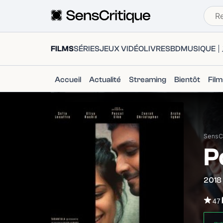
FILMS
SÉRIES
JEUX VIDÉO
LIVRES
BD
MUSIQUE
Accueil
Actualité
Streaming
Bientôt
Fil
SensCr
P
2018
47