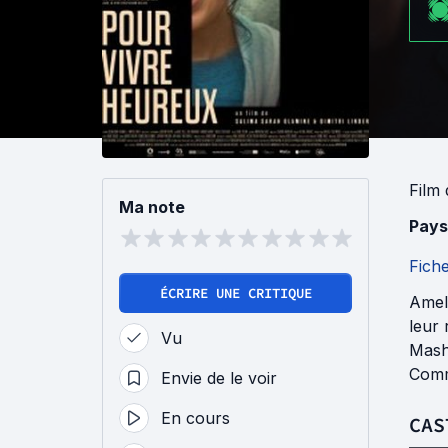
Film
Ma note
Pays
Fich
ÉCRIRE UNE CRITIQUE
Amel 
leur 
Vu
Mashi
Comme
Envie de le voir
En cours
CAS