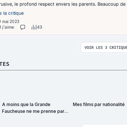
trusive, le profond respect envers les parents. Beaucoup de s
e la critique
9 mai 2023
1 j'aime
43
VOIR LES 3 CRITIQU
TES
A moins que la Grande
Mes films par nationalité
Faucheuse ne me prenne par
surprise on devrait se
rencontrer