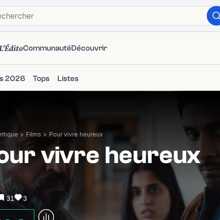
L'Édito
Communauté
Découvrir
ms 2026
Tops
Listes
itique
>
Films
>
Pour vivre heureux
our vivre heureux
31
3