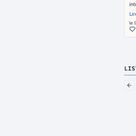
in
Lir
le 
LIS