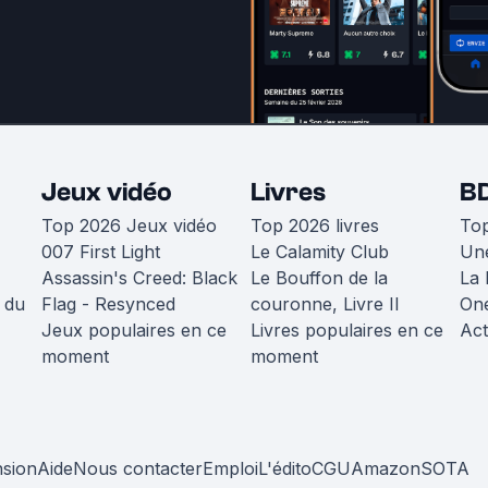
Jeux vidéo
Livres
B
Top 2026 Jeux vidéo
Top 2026 livres
To
007 First Light
Le Calamity Club
Une
Assassin's Creed: Black
Le Bouffon de la
La 
 du
Flag - Resynced
couronne, Livre II
One
Jeux populaires en ce
Livres populaires en ce
Act
moment
moment
nsion
Aide
Nous contacter
Emploi
L'édito
CGU
Amazon
SOTA