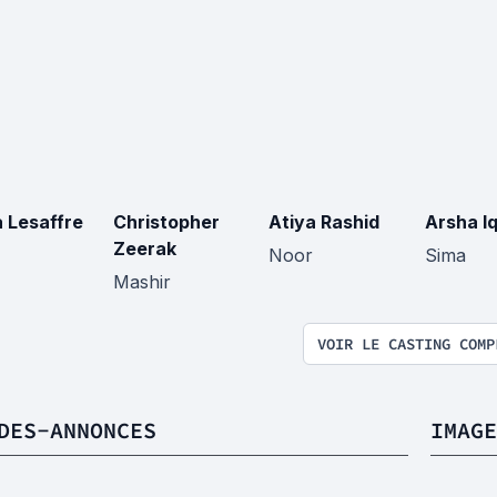
a Lesaffre
Christopher
Atiya Rashid
Arsha Iq
Zeerak
Noor
Sima
Mashir
VOIR LE CASTING COMP
DES-ANNONCES
IMAGE