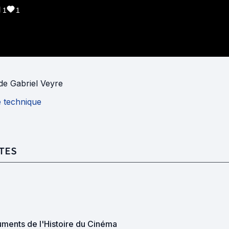
1
1
de
Gabriel Veyre
e technique
TES
ments de l'Histoire du Cinéma