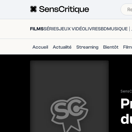
FILMS
SÉRIES
JEUX VIDÉO
LIVRES
BD
MUSIQUE
Accueil
Actualité
Streaming
Bientôt
Fil
SensCr
P
d