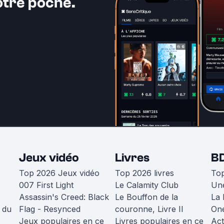
otre poche.
Jeux vidéo
Livres
B
Top 2026 Jeux vidéo
Top 2026 livres
To
007 First Light
Le Calamity Club
Une
Assassin's Creed: Black
Le Bouffon de la
La 
 du
Flag - Resynced
couronne, Livre II
One
Jeux populaires en ce
Livres populaires en ce
Act