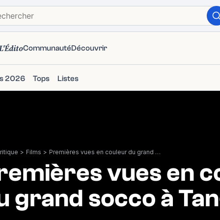
L'Édito
Communauté
Découvrir
ms 2026
Tops
Listes
itique
>
Films
>
Premières vues en couleur du grand socco à Tanger
remières vues en c
u grand socco à Ta