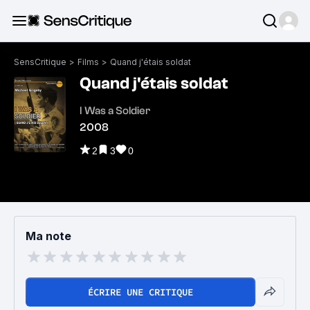
SensCritique
>
Films
>
Quand j'étais soldat
Quand j'étais soldat
I Was a Soldier
2008
2
3
0
Ma note
ÉCRIRE UNE CRITIQUE