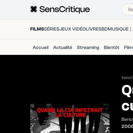
FILMS
SÉRIES
JEUX VIDÉO
LIVRES
BD
MUSIQUE
Accueil
Actualité
Streaming
Bientôt
Fil
SensCr
Q
c
Benut
200