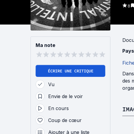
8
Docu
Ma note
Pays
Fich
ÉCRIRE UNE CRITIQUE
Dans 
des m
Vu
organ
Envie de le voir
En cours
IMA
Coup de cœur
Ajouter à une liste