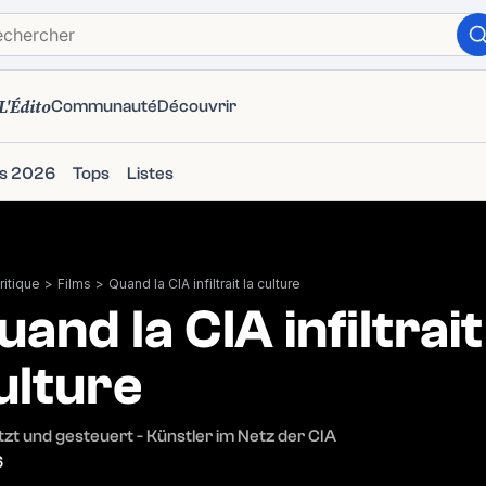
L'Édito
Communauté
Découvrir
ms 2026
Tops
Listes
itique
>
Films
>
Quand la CIA infiltrait la culture
uand la CIA infiltrait
ulture
zt und gesteuert - Künstler im Netz der CIA
6