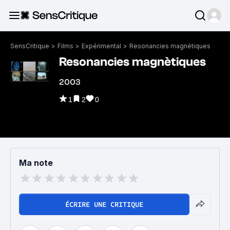
SensCritique
>
Films
>
Expérimental
>
Resonancies magnètiques
Resonancies magnètiques
2003
1
2
0
Ma note
ÉCRIRE UNE CRITIQUE