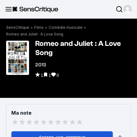
SensCritique
>
Films
>
Comédie musicale
>
Romeo and Juliet : A Love Song
Romeo and Juliet : A Love
Song
2013
1
1
0
Ma note