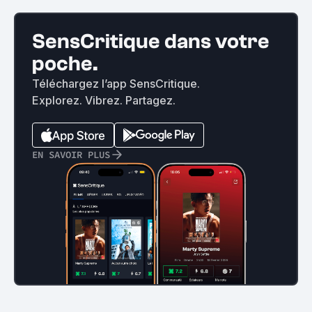
SensCritique dans votre
poche.
Téléchargez l’app SensCritique.
Explorez. Vibrez. Partagez.
EN SAVOIR PLUS