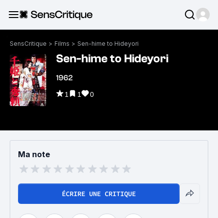
SensCritique
>
Films
>
Sen-hime to Hideyori
Sen-hime to Hideyori
1962
1
1
0
Ma note
ÉCRIRE UNE CRITIQUE