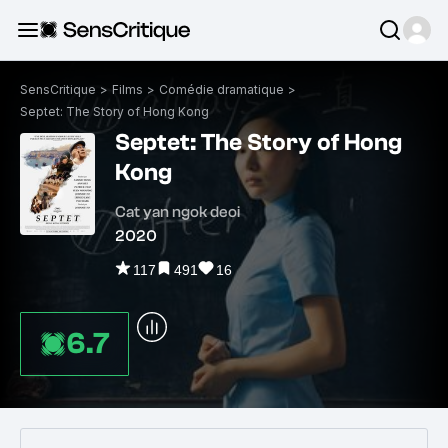
SensCritique
>
Films
>
Comédie dramatique
>
Septet: The Story of Hong Kong
Septet: The Story of Hong
Kong
Cat yan ngok deoi
2020
117
491
16
6.7