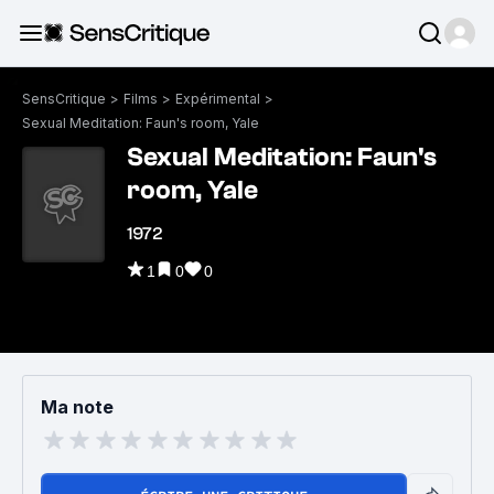
SensCritique
>
Films
>
Expérimental
>
Sexual Meditation: Faun's room, Yale
Sexual Meditation: Faun's
room, Yale
1972
1
0
0
Ma note