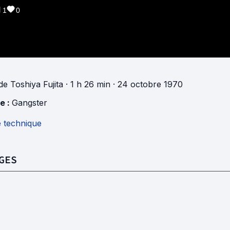
1
0
de
Toshiya Fujita
· 1 h 26 min
· 24 octobre 1970
e :
Gangster
e technique
GES