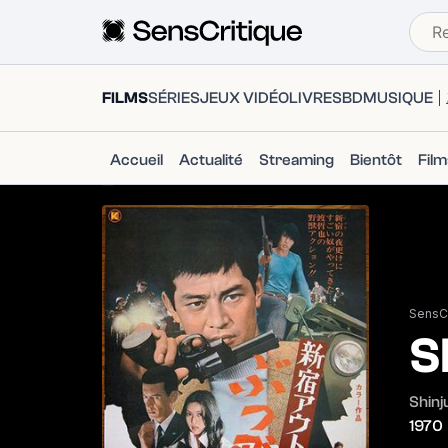
FILMS
SÉRIES
JEUX VIDÉO
LIVRES
BD
MUSIQUE
Accueil
Actualité
Streaming
Bientôt
Fil
SensCr
S
Shinj
1970