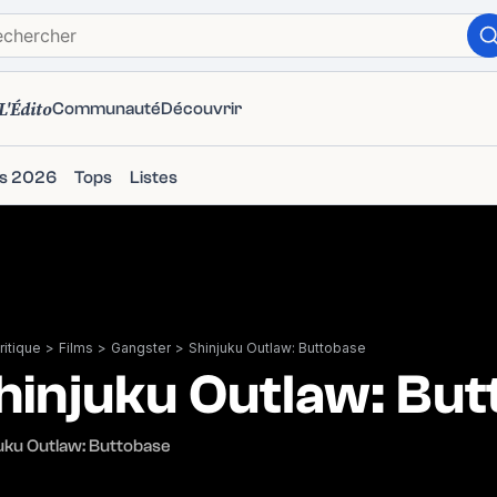
L'Édito
Communauté
Découvrir
ms 2026
Tops
Listes
itique
>
Films
>
Gangster
>
Shinjuku Outlaw: Buttobase
hinjuku Outlaw: Bu
uku Outlaw: Buttobase