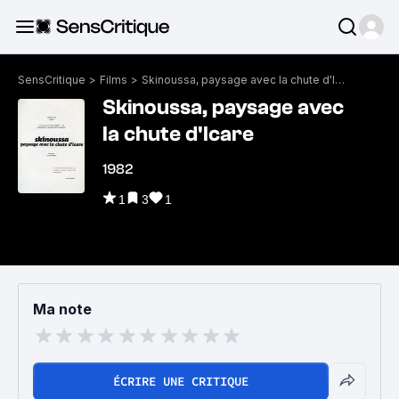
SensCritique
>
Films
>
Skinoussa, paysage avec la chute d'Icare
Skinoussa, paysage avec
la chute d'Icare
1982
1
3
1
Ma note
ÉCRIRE UNE CRITIQUE