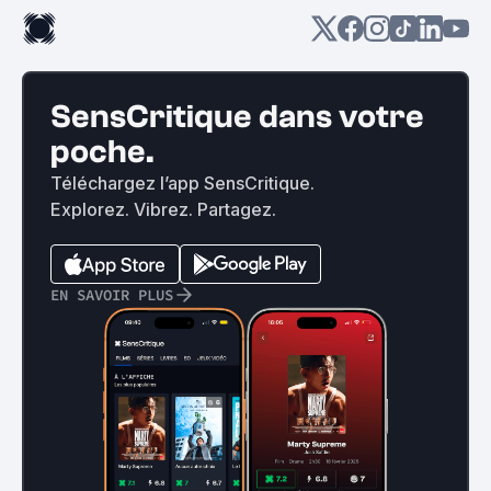
SensCritique dans votre
poche.
Téléchargez l’app SensCritique.
Explorez. Vibrez. Partagez.
EN SAVOIR PLUS