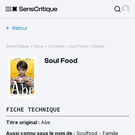
Retour
SensCritique
>
Films
>
Comédie
>
Soul Food
>
Details
Soul Food
FICHE TECHNIQUE
Titre original :
Abe
Aussi connu sous le nom de :
Soulfood - Familie