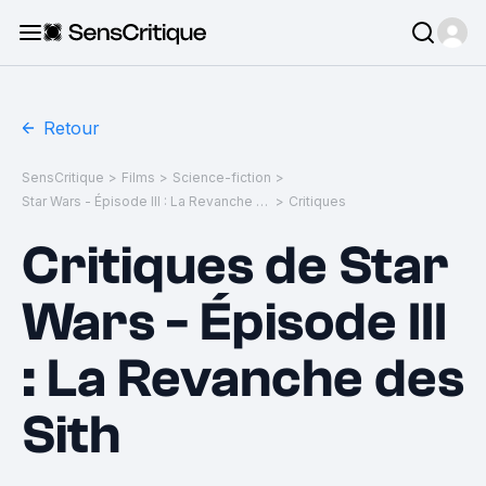
Retour
SensCritique
>
Films
>
Science-fiction
>
Star Wars - Épisode III : La Revanche des Sith
>
Critiques
Critiques de Star
Wars - Épisode III
: La Revanche des
Sith