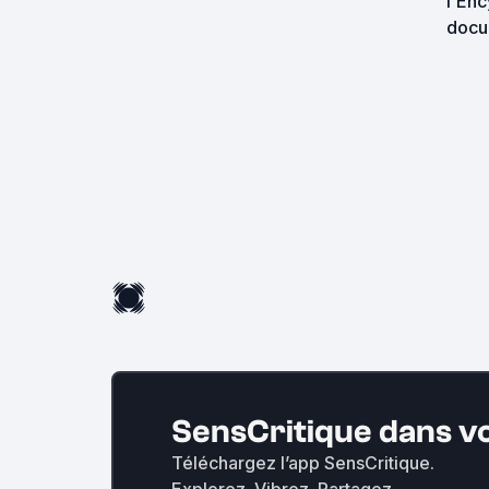
l'Enc
docu
SensCritique dans v
Téléchargez l’app SensCritique.
Explorez. Vibrez. Partagez.