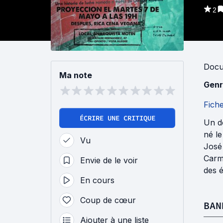
2
Docu
Ma note
Genr
Fich
ÉCRIRE UNE CRITIQUE
Un do
né le
Vu
José
Carme
Envie de le voir
des é
En cours
Coup de cœur
BAN
Ajouter à une liste