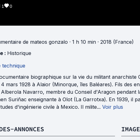
1
0
mentaire
de
mateos gonzalo
· 1 h 10 min
· 2018 (France)
e :
Historique
e technique
cumentaire biographique sur la vie du militant anarchiste O
 4 mars 1928 à Alaior (Minorque, îles Baléares). Fils des ense
 Alberola Navarro, membre du Conseil d'Aragon pendant la 
n Suriñac enseignante à Olot (La Garrotxa). En 1939, il par
tudes d'ingénierie civile à Mexico. Il milite...
Voir plus
DES-ANNONCES
IMAGE