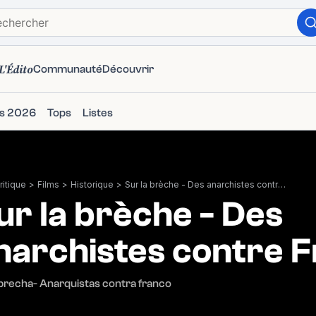
L'Édito
Communauté
Découvrir
ms 2026
Tops
Listes
itique
>
Films
>
Historique
>
Sur la brèche - Des anarchistes contre Franco
ur la brèche - Des
narchistes contre 
 brecha- Anarquistas contra franco