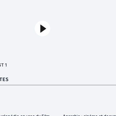
ST
1
TES