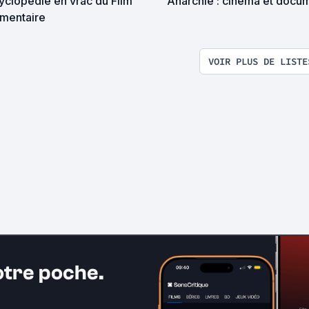
yclopédie en vrac du Film
Anarchie : cinéma et docu
mentaire
VOIR PLUS DE LISTE
otre poche.