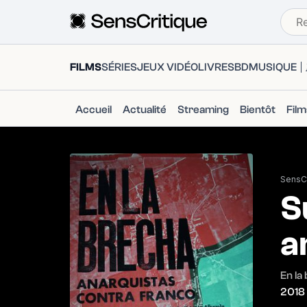
FILMS
SÉRIES
JEUX VIDÉO
LIVRES
BD
MUSIQUE
Accueil
Actualité
Streaming
Bientôt
Fil
SensCr
S
a
En la
2018