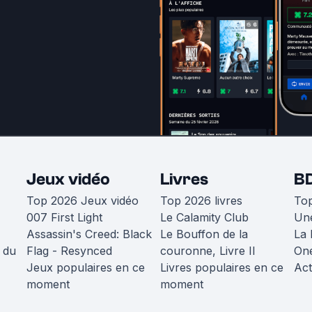
Jeux vidéo
Livres
B
Top 2026 Jeux vidéo
Top 2026 livres
To
007 First Light
Le Calamity Club
Une
Assassin's Creed: Black
Le Bouffon de la
La 
 du
Flag - Resynced
couronne, Livre II
One
Jeux populaires en ce
Livres populaires en ce
Act
moment
moment