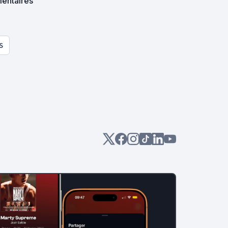
mentaires
S