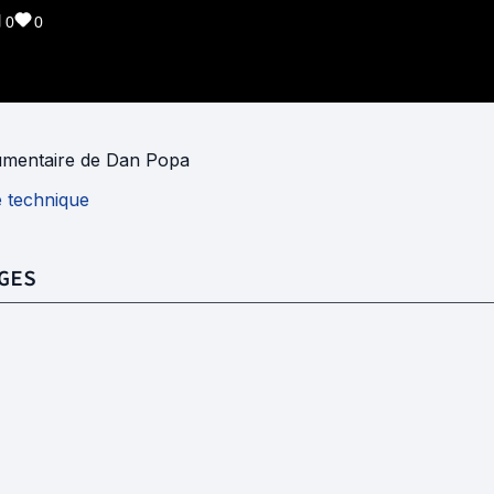
0
0
mentaire
de
Dan Popa
e technique
GES