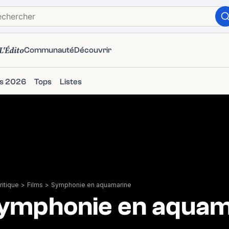
L'Édito
Communauté
Découvrir
ms 2026
Tops
Listes
itique
>
Films
>
Symphonie en aquamarine
ymphonie en aquam