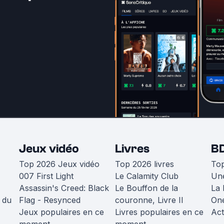
Jeux vidéo
Livres
B
Top 2026 Jeux vidéo
Top 2026 livres
To
007 First Light
Le Calamity Club
Une
Assassin's Creed: Black
Le Bouffon de la
La 
 du
Flag - Resynced
couronne, Livre II
One
Jeux populaires en ce
Livres populaires en ce
Act