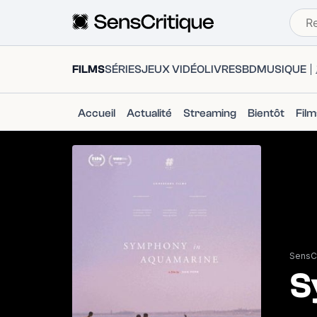
FILMS
SÉRIES
JEUX VIDÉO
LIVRES
BD
MUSIQUE
Accueil
Actualité
Streaming
Bientôt
Fil
SensCr
S