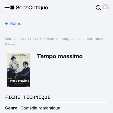
Retour
SensCritique
>
Films
>
Comédie romantique
>
Tempo massimo
>
Details
Tempo massimo
FICHE TECHNIQUE
Genre :
Comédie romantique