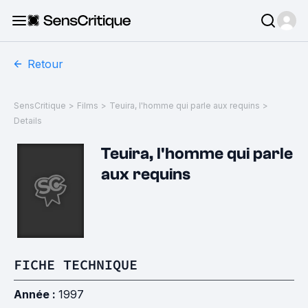
Retour
SensCritique
>
Films
>
Teuira, l'homme qui parle aux requins
>
Details
Teuira, l'homme qui parle
aux requins
FICHE TECHNIQUE
Année :
1997