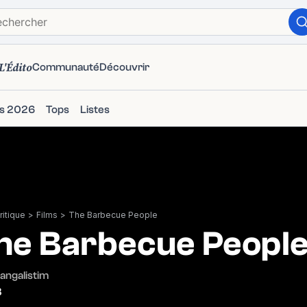
L'Édito
Communauté
Découvrir
ms 2026
Tops
Listes
itique
>
Films
>
The Barbecue People
he Barbecue Peopl
angalistim
3