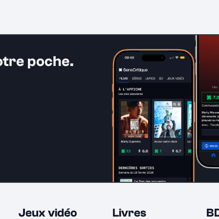
otre poche.
Jeux vidéo
Livres
B