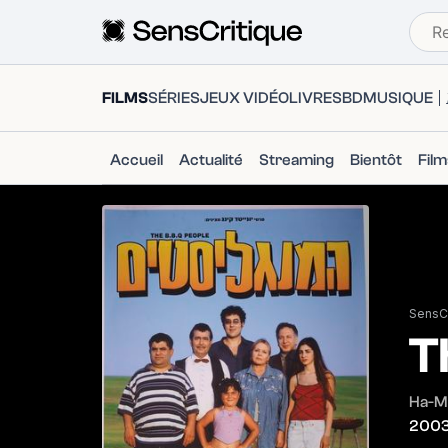
FILMS
SÉRIES
JEUX VIDÉO
LIVRES
BD
MUSIQUE
Accueil
Actualité
Streaming
Bientôt
Fil
SensCr
T
Ha-M
200