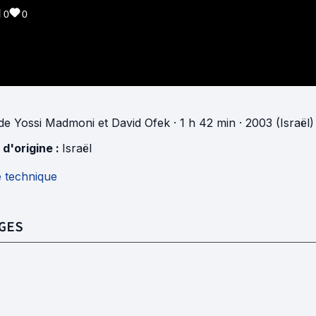
0
0
de
Yossi Madmoni
et
David Ofek
· 1 h 42 min
· 2003 (Israël)
 d'origine :
Israël
e technique
GES