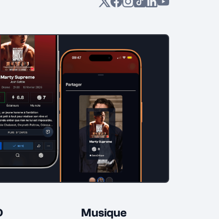
D
Musique