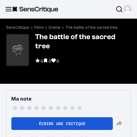
SensCritique
>
Films
>
Drame
>
The battle of the sacred tree
The battle of the sacred
tree
0
0
0
Ma note
ÉCRIRE UNE CRITIQUE