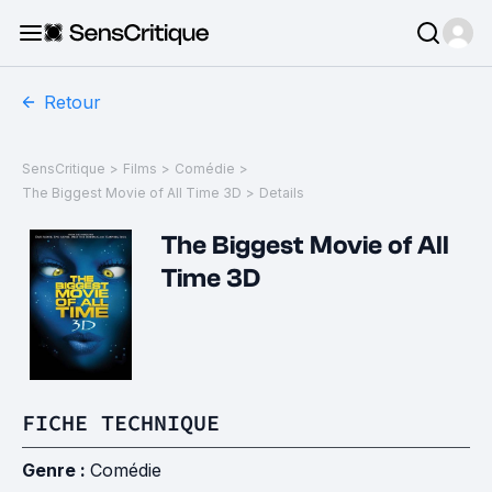
Retour
SensCritique
>
Films
>
Comédie
>
The Biggest Movie of All Time 3D
>
Details
The Biggest Movie of All
Time 3D
FICHE TECHNIQUE
Genre :
Comédie