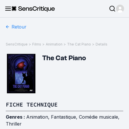
Retour
SensCritique
>
Films
>
Animation
>
The Cat Piano
>
Details
The Cat Piano
FICHE TECHNIQUE
Genres :
Animation
,
Fantastique
,
Comédie musicale
,
Thriller