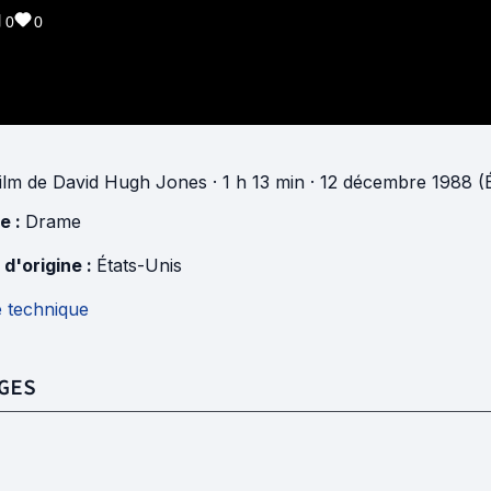
0
0
ilm
de
David Hugh Jones
· 1 h 13 min
· 12 décembre 1988 (É
e :
Drame
 d'origine :
États-Unis
e technique
GES