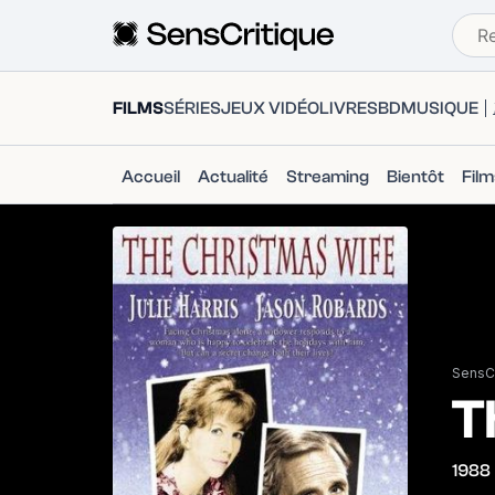
FILMS
SÉRIES
JEUX VIDÉO
LIVRES
BD
MUSIQUE
Accueil
Actualité
Streaming
Bientôt
Fil
SensCr
T
1988