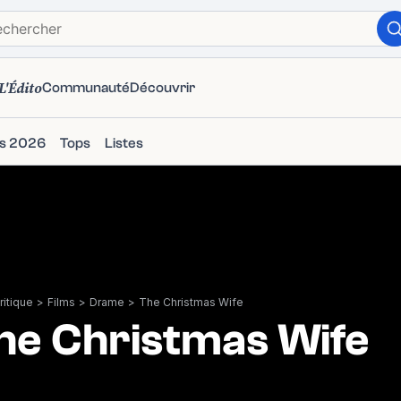
L'Édito
Communauté
Découvrir
ms 2026
Tops
Listes
itique
>
Films
>
Drame
>
The Christmas Wife
he Christmas Wife