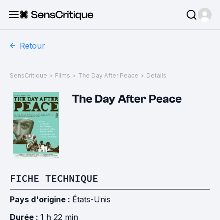
Retour
SensCritique
>
Films
>
The Day After Peace
>
Details
The Day After Peace
FICHE TECHNIQUE
Pays d'origine :
États-Unis
Durée :
1 h 22 min