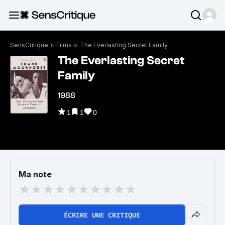
SensCritique
>
Films
>
The Everlasting Secret Family
The Everlasting Secret
Family
1988
1
1
0
Ma note
ÉCRIRE UNE CRITIQUE