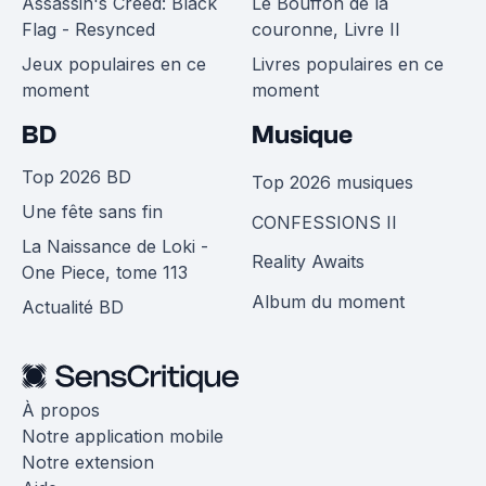
Assassin's Creed: Black
Le Bouffon de la
Flag - Resynced
couronne, Livre II
Jeux populaires en ce
Livres populaires en ce
moment
moment
BD
Musique
Top 2026 BD
Top 2026 musiques
Une fête sans fin
CONFESSIONS II
La Naissance de Loki -
Reality Awaits
One Piece, tome 113
Album du moment
Actualité BD
À propos
Notre application mobile
Notre extension