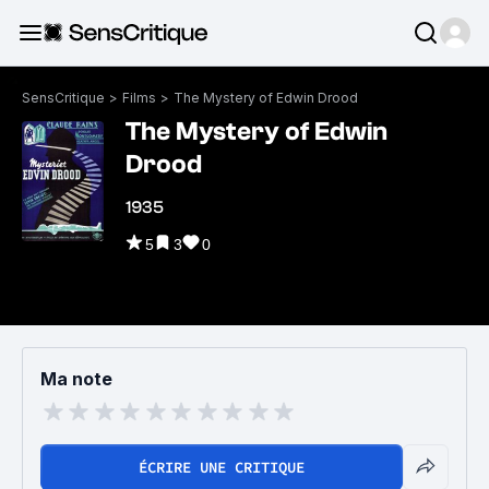
SensCritique
>
Films
>
The Mystery of Edwin Drood
The Mystery of Edwin
Drood
1935
5
3
0
Ma note
ÉCRIRE UNE CRITIQUE