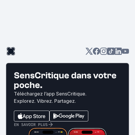
SensCritique dans votre
poche.
Téléchargez l’app SensCritique.
Explorez. Vibrez. Partagez.
EN SAVOIR PLUS