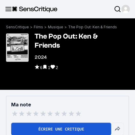
SensCritique
>
Films
>
Musique
>
The Pop Out: Ken & Friends
The Pop Out: Ken &
Friends
2024
6
1
2
Ma note
ÉCRIRE UNE CRITIQUE