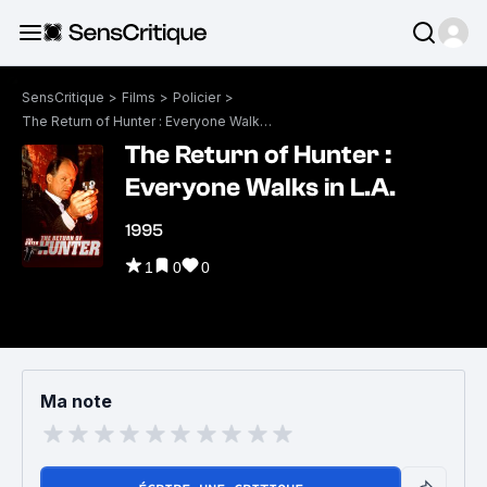
SensCritique
>
Films
>
Policier
>
The Return of Hunter : Everyone Walks in L.A.
The Return of Hunter :
Everyone Walks in L.A.
1995
1
0
0
Ma note