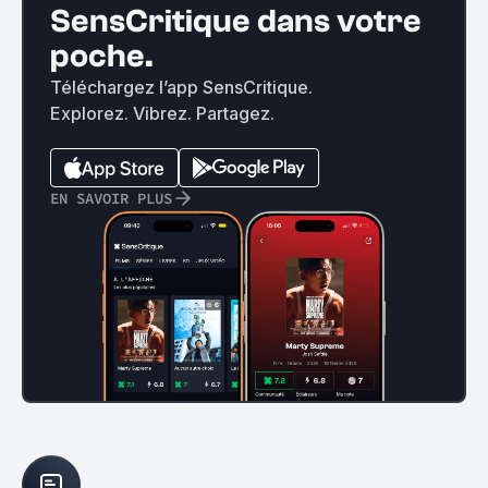
SensCritique dans votre
poche.
Téléchargez l’app SensCritique.
Explorez. Vibrez. Partagez.
EN SAVOIR PLUS