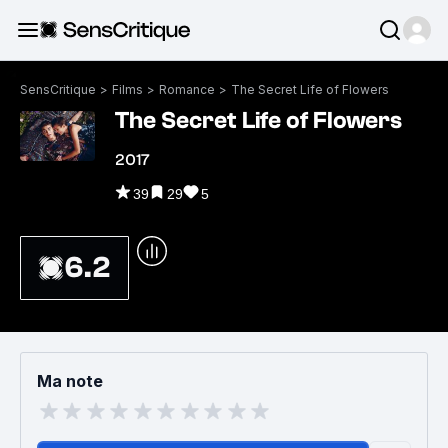
SensCritique
>
Films
>
Romance
>
The Secret Life of Flowers
The Secret Life of Flowers
2017
39
29
5
6.2
Ma note