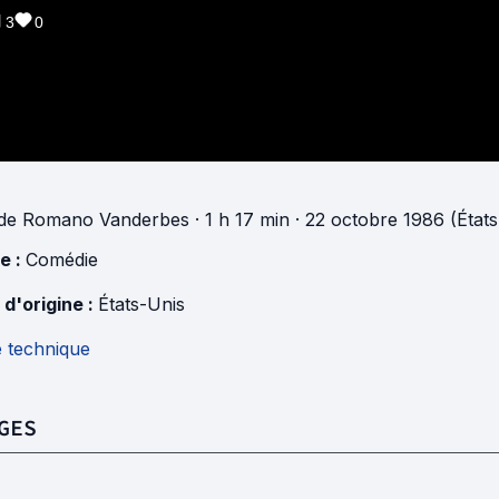
3
0
de
Romano Vanderbes
· 1 h 17 min
· 22 octobre 1986 (États
e :
Comédie
 d'origine :
États-Unis
e technique
GES