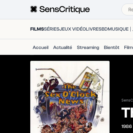
FILMS
SÉRIES
JEUX VIDÉO
LIVRES
BD
MUSIQUE
Accueil
Actualité
Streaming
Bientôt
Fil
SensCr
T
1986