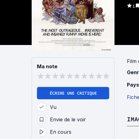
1
Film
Ma note
Genr
Pays
ÉCRIRE UNE CRITIQUE
Fich
Vu
IMA
Envie de le voir
En cours