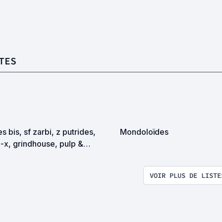
TES
es bis, sf zarbi, z putrides,
Mondoloïdes
-x, grindhouse, pulp &
itation en tous genres
VOIR PLUS DE LISTE