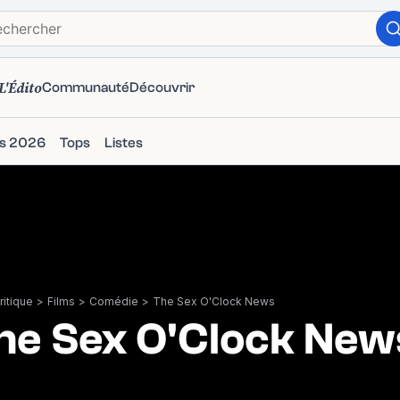
L'Édito
Communauté
Découvrir
ms 2026
Tops
Listes
itique
>
Films
>
Comédie
>
The Sex O'Clock News
he Sex O'Clock New