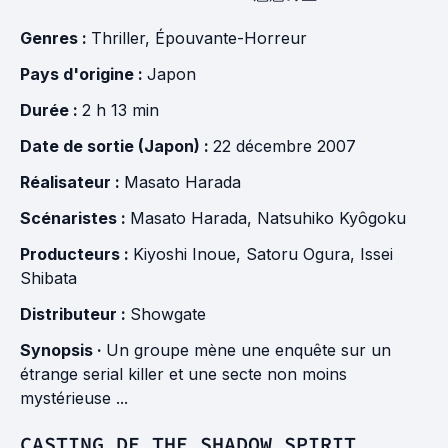
Genres :
Thriller
,
Épouvante-Horreur
Pays d'origine :
Japon
Durée :
2 h 13 min
Date de sortie (Japon) :
22 décembre 2007
Réalisateur :
Masato Harada
Scénaristes :
Masato Harada
,
Natsuhiko Kyôgoku
Producteurs :
Kiyoshi Inoue
,
Satoru Ogura
,
Issei
Shibata
Distributeur :
Showgate
Synopsis ·
Un groupe mène une enquête sur un
étrange serial killer et une secte non moins
mystérieuse ...
CASTING DE THE SHADOW SPIRIT