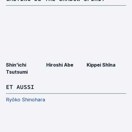
Shin'ichi
Hiroshi Abe
Kippei Shîna
Hi
Tsutsumi
M
ET AUSSI
Ryōko Shinohara