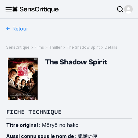
Retour
SensCritique
>
Films
>
Thriller
>
The Shadow Spirit
>
Details
The Shadow Spirit
FICHE TECHNIQUE
Titre original :
Môryô no hako
Aussi connu sous le nom de :
魍魎の匣