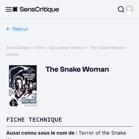
Retour
SensCritique
>
Films
>
Épouvante-Horreur
>
The Snake Woman
>
Details
The Snake Woman
FICHE TECHNIQUE
Aussi connu sous le nom de :
Terror of the Snake