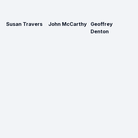
Susan Travers
John McCarthy
Geoffrey
El
Denton