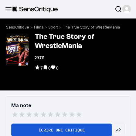
SensCritique
>
Films
>
Sport
>
The True Story of WrestleMania
The True Story of
WrestleMania
2011
7
0
0
Ma note
ÉCRIRE UNE CRITIQUE