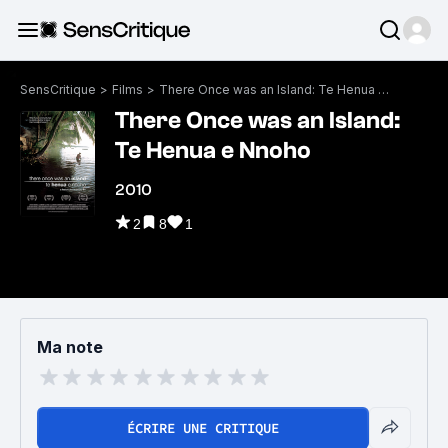
SensCritique
>
Films
>
There Once was an Island: Te Henua e Nnoho
There Once was an Island:
Te Henua e Nnoho
2010
2
8
1
Ma note
ÉCRIRE UNE CRITIQUE