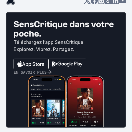
SensCritique dans votre
poche.
Téléchargez l’app SensCritique.
Explorez. Vibrez. Partagez.
EN SAVOIR PLUS