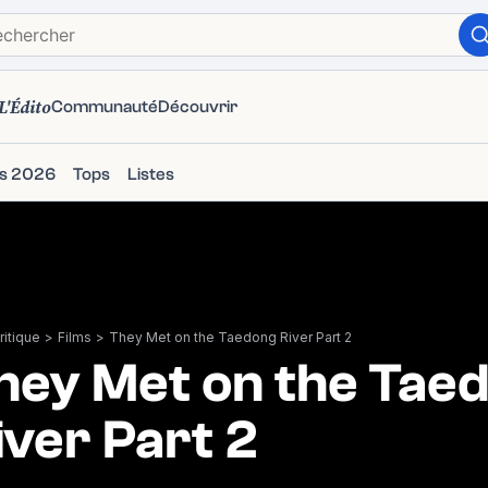
L'Édito
Communauté
Découvrir
ms 2026
Tops
Listes
itique
>
Films
>
They Met on the Taedong River Part 2
hey Met on the Tae
iver Part 2