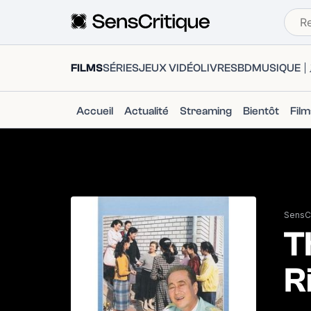
FILMS
SÉRIES
JEUX VIDÉO
LIVRES
BD
MUSIQUE
Accueil
Actualité
Streaming
Bientôt
Fil
SensCr
T
R