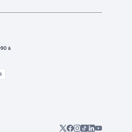
990 à
S