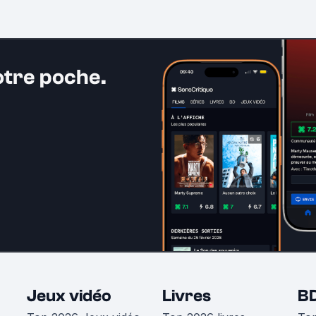
otre poche.
Jeux vidéo
Livres
B