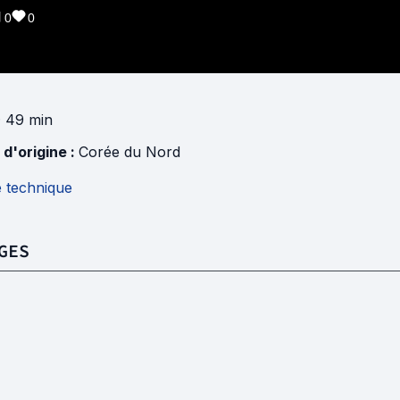
0
0
· 49 min
 d'origine :
Corée du Nord
e technique
GES