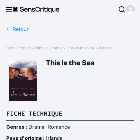
Retour
SensCritique
>
Films
>
Drame
>
This Is the Sea
>
Details
This Is the Sea
FICHE TECHNIQUE
Genres :
Drame
,
Romance
Pays d'origine :
Irlande