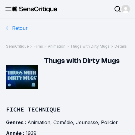
Retour
SensCritique
>
Films
>
Animation
>
Thugs with Dirty Mugs
>
Details
Thugs with Dirty Mugs
FICHE TECHNIQUE
Genres :
Animation
,
Comédie
,
Jeunesse
,
Policier
Année :
1939